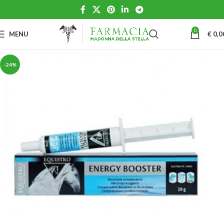
0
MENU
€
0,0
-24%