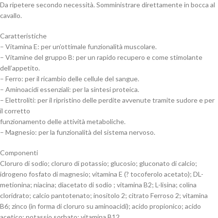
Da ripetere secondo necessità. Somministrare direttamente in bocca al
cavallo.
Caratteristiche
– Vitamina E: per un’ottimale funzionalità muscolare.
– Vitamine del gruppo B: per un rapido recupero e come stimolante
dell’appetito.
– Ferro: per il ricambio delle cellule del sangue.
– Aminoacidi essenziali: per la sintesi proteica.
– Elettroliti: per il ripristino delle perdite avvenute tramite sudore e per
il corretto
funzionamento delle attività metaboliche.
– Magnesio: per la funzionalità del sistema nervoso.
Componenti
Cloruro di sodio; cloruro di potassio; glucosio; gluconato di calcio;
idrogeno fosfato di magnesio; vitamina E (? tocoferolo acetato); DL-
metionina; niacina; diacetato di sodio ; vitamina B2; L-lisina; colina
cloridrato; calcio pantotenato; inositolo 2; citrato Ferroso 2; vitamina
B6; zinco (in forma di cloruro su aminoacidi); acido propionico; acido
acetico; potassio sorbato; vitamina B12.