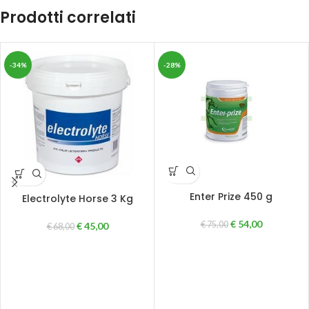
Prodotti correlati
-34%
-28%
Enter Prize 450 g
Electrolyte Horse 3 Kg
€
54,00
€
75,00
€
45,00
€
68,00