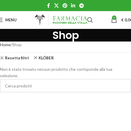
0
MENU
€
0,0
Shop
Home
Shop
Resetta filtri
KLÖBER
Non è stato trovato nessun prodotto che corrisponde alla tua
selezione.