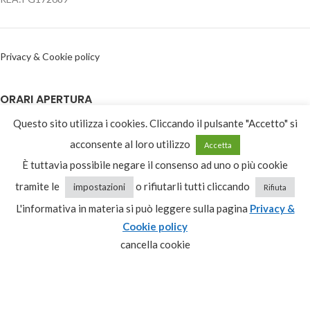
Privacy & Cookie policy
ORARI APERTURA
Questo sito utilizza i cookies. Cliccando il pulsante "Accetto" si
09:00-13:00
acconsente al loro utilizzo
Lunedì – Venerdì
Accetta
15:30-19:30
È tuttavia possibile negare il consenso ad uno o più cookie
Sabato
09:00-13:00
tramite le
o rifiutarli tutti cliccando
impostazioni
Rifiuta
L'informativa in materia si può leggere sulla pagina
Privacy &
Domenica
Chiuso
Cookie policy
cancella cookie
CATEGORIE PRODOTTO
Seleziona una categoria