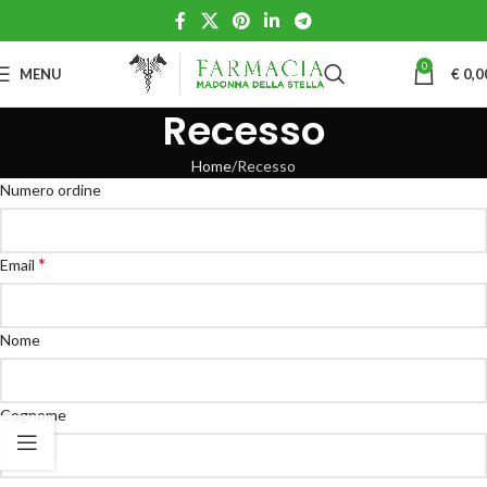
0
MENU
€
0,0
Recesso
Home
Recesso
Numero ordine
*
Email
Email
Nome
*
(ripetere)
Cognome