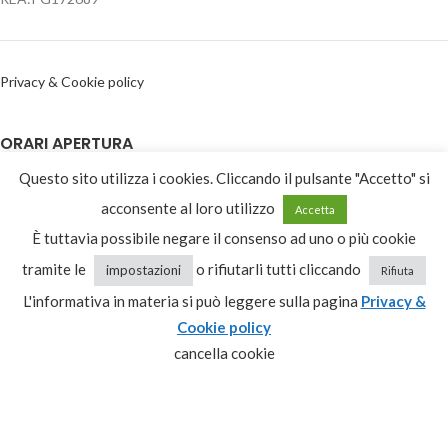
Privacy & Cookie policy
ORARI APERTURA
Questo sito utilizza i cookies. Cliccando il pulsante "Accetto" si
09:00-13:00
acconsente al loro utilizzo
Lunedì – Venerdì
Accetta
15:30-19:30
È tuttavia possibile negare il consenso ad uno o più cookie
Sabato
09:00-13:00
tramite le
o rifiutarli tutti cliccando
impostazioni
Rifiuta
L'informativa in materia si può leggere sulla pagina
Privacy &
Domenica
Chiuso
Cookie policy
cancella cookie
CATEGORIE PRODOTTO
Seleziona una categoria