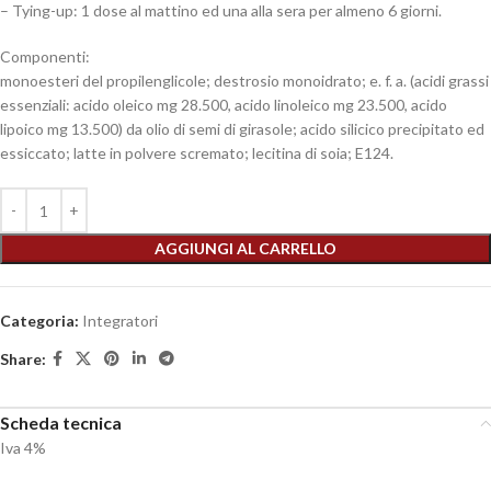
– Tying-up: 1 dose al mattino ed una alla sera per almeno 6 giorni.
Componenti:
monoesteri del propilenglicole; destrosio monoidrato; e. f. a. (acidi grassi
essenziali: acido oleico mg 28.500, acido linoleico mg 23.500, acido
lipoico mg 13.500) da olio di semi di girasole; acido silicico precipitato ed
essiccato; latte in polvere scremato; lecitina di soia; E124.
AGGIUNGI AL CARRELLO
Categoria:
Integratori
Share:
Scheda tecnica
Iva 4%