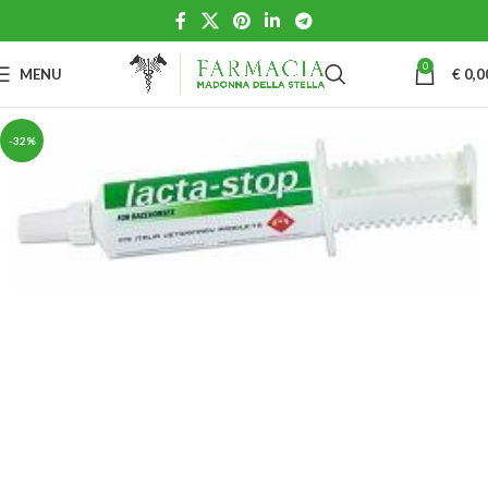
0
MENU
€
0,0
-32%