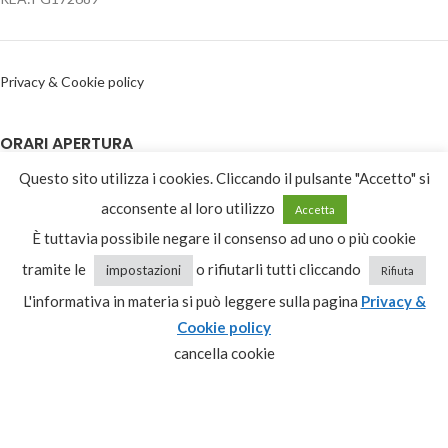
Privacy & Cookie policy
ORARI APERTURA
Questo sito utilizza i cookies. Cliccando il pulsante "Accetto" si
09:00-13:00
acconsente al loro utilizzo
Lunedì – Venerdì
Accetta
15:30-19:30
È tuttavia possibile negare il consenso ad uno o più cookie
Sabato
09:00-13:00
tramite le
o rifiutarli tutti cliccando
impostazioni
Rifiuta
L'informativa in materia si può leggere sulla pagina
Privacy &
Domenica
Chiuso
Cookie policy
cancella cookie
CATEGORIE PRODOTTO
Seleziona una categoria