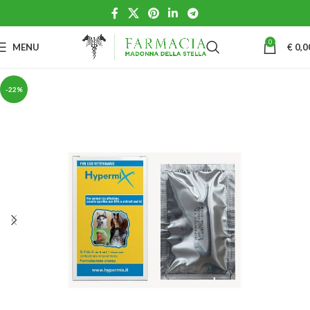
0
MENU
€
0,0
-22%