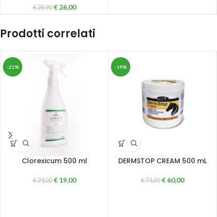
€
26,00
€
29,90
Prodotti correlati
-21%
-19%
Clorexicum 500 ml
DERMSTOP CREAM 500 mL
€
19,00
€
60,00
€
24,00
€
74,00