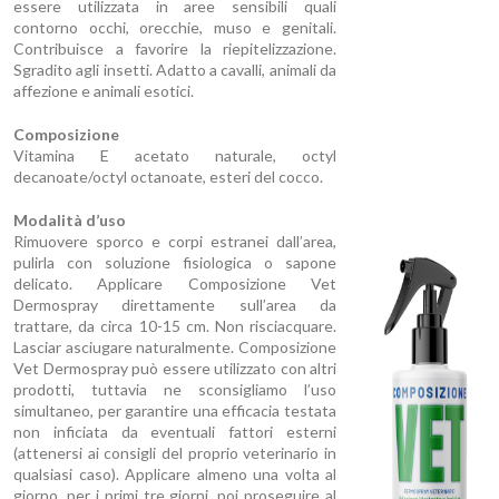
essere utilizzata in aree sensibili quali
contorno occhi, orecchie, muso e genitali.
Contribuisce a favorire la riepitelizzazione.
Sgradito agli insetti. Adatto a cavalli, animali da
affezione e animali esotici.
Composizione
Vitamina E acetato naturale, octyl
decanoate/octyl octanoate, esteri del cocco.
Modalità d’uso
Rimuovere sporco e corpi estranei dall’area,
pulirla con soluzione fisiologica o sapone
delicato. Applicare Composizione Vet
Dermospray direttamente sull’area da
trattare, da circa 10-15 cm. Non risciacquare.
Lasciar asciugare naturalmente. Composizione
Vet Dermospray può essere utilizzato con altri
prodotti, tuttavia ne sconsigliamo l’uso
simultaneo, per garantire una efficacia testata
non inficiata da eventuali fattori esterni
(attenersi ai consigli del proprio veterinario in
qualsiasi caso). Applicare almeno una volta al
giorno, per i primi tre giorni, poi proseguire al