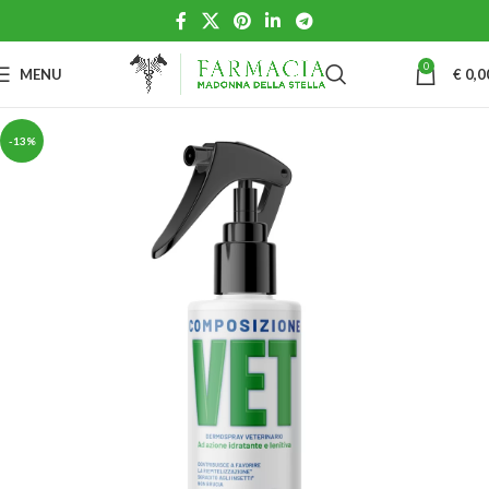
0
MENU
€
0,0
-13%