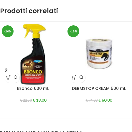
Prodotti correlati
-20%
-19%
Bronco 600 mL
DERMSTOP CREAM 500 mL
€
18,00
€
60,00
€
22,50
€
74,00