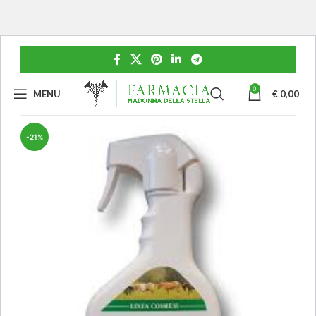
0
MENU
€
0,00
-21%